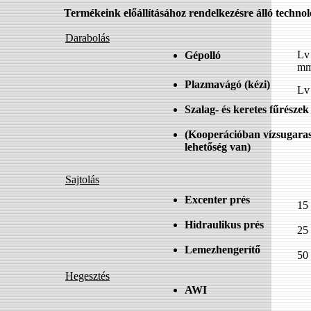
Termékeink előállításához rendelkezésre álló technol
Darabolás
Lv
Gépolló
m
Plazmavágó (kézi)
Lv
Szalag- és keretes fűrészek
(Kooperációban vízsugaras 
lehetőség van)
Sajtolás
Excenter prés
15 
Hidraulikus prés
25 
Lemezhengerítő
50 
Hegesztés
AWI