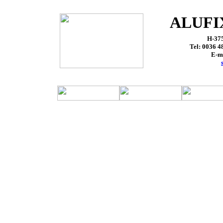
ALUFI
H-375
Tel: 0036 4
E-m